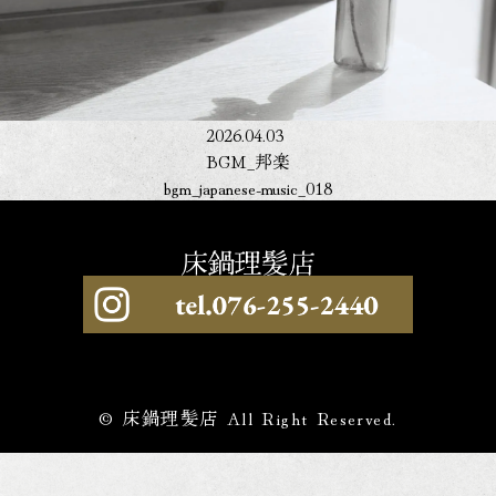
2026.04.03
BGM_邦楽
bgm_japanese-music_018
© 床鍋理髪店 All Right Reserved.