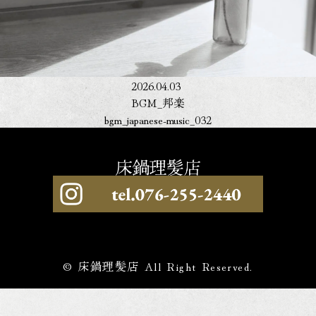
2026.04.03
BGM_邦楽
bgm_japanese-music_032
© 床鍋理髪店 All Right Reserved.