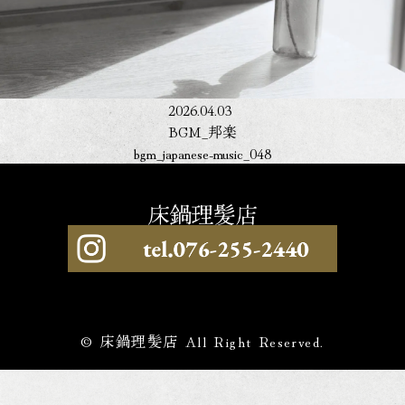
2026.04.03
BGM_邦楽
bgm_japanese-music_048
© 床鍋理髪店 All Right Reserved.