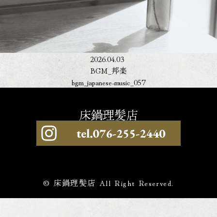
2026.04.03
BGM_邦楽
bgm_japanese-music_057
© 床鍋理髪店 All Right Reserved.