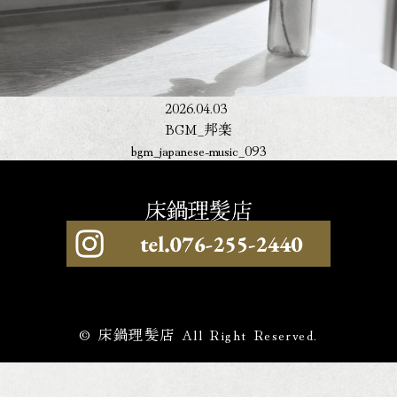
2026.04.03
BGM_邦楽
bgm_japanese-music_093
© 床鍋理髪店 All Right Reserved.