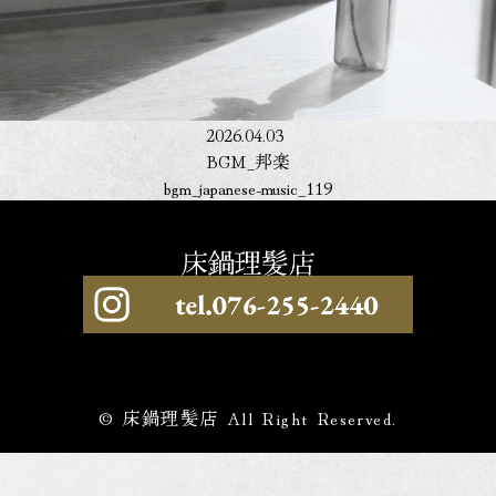
2026.04.03
BGM_邦楽
bgm_japanese-music_119
© 床鍋理髪店 All Right Reserved.