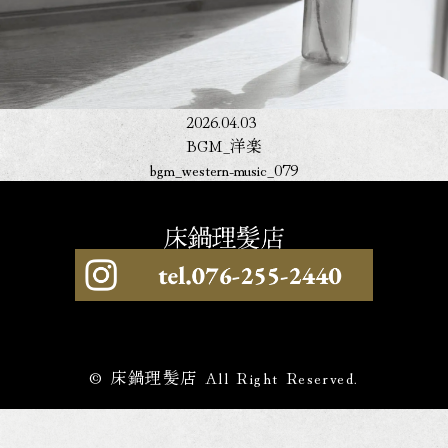
2026.04.03
BGM_洋楽
bgm_western-music_079
© 床鍋理髪店 All Right Reserved.